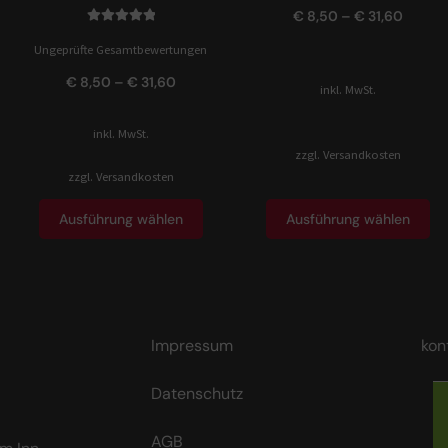
€
8,50
–
€
31,60
Bewertet mit
Ungeprüfte Gesamtbewertungen
5.00
von 5
€
8,50
–
€
31,60
inkl. MwSt.
inkl. MwSt.
zzgl.
Versandkosten
zzgl.
Versandkosten
Ausführung wählen
Ausführung wählen
Impressum
kon
Datenschutz
AGB