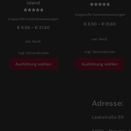
island
Bewertet mit
Ungeprüfte Gesamtbewertungen
Bewertet mit
5.00
von 5
Ungeprüfte Gesamtbewertungen
5.00
von 5
€
8,50
–
€
31,60
€
9,90
–
€
37,60
inkl. MwSt.
inkl. MwSt.
zzgl.
Versandkosten
zzgl.
Versandkosten
Ausführung wählen
Ausführung wählen
Adresse:
Laabstraße 89