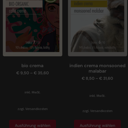
bio crema
indien crema monsooned
malabar
€
9,50
–
€
35,60
€
8,50
–
€
31,60
inkl. MwSt.
inkl. MwSt.
zzgl.
Versandkosten
zzgl.
Versandkosten
Ausführung wählen
Ausführung wählen