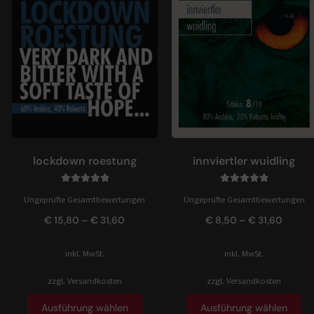
lockdown roestung
innviertler wuidling
Bewertet mit
Bewertet mit
Ungeprüfte Gesamtbewertungen
Ungeprüfte Gesamtbewertungen
5.00
von 5
5.00
von 5
€
15,80
–
€
31,60
€
8,50
–
€
31,60
inkl. MwSt.
inkl. MwSt.
zzgl.
Versandkosten
zzgl.
Versandkosten
Ausführung wählen
Ausführung wählen