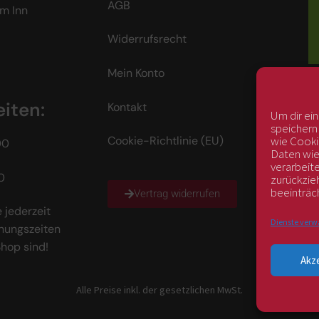
AGB
m Inn
Widerrufsrecht
Mein Konto
iten:
Kontakt
Um dir ei
speichern
wie Cooki
Cookie-Richtlinie (EU)
00
Daten wie
verarbeit
0
zurückzie
beeinträc
Vertrag widerrufen
 jederzeit
Dienste verw
nungszeiten
Shop sind!
Akz
Alle Preise inkl. der gesetzlichen MwSt.