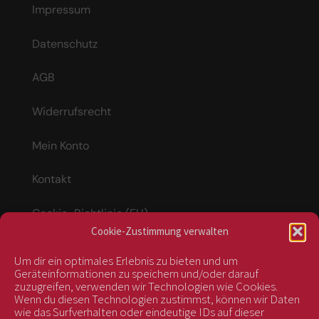
Impressum
Datenschutz
AGB
Widerrufsrecht
Mein Konto
Kontakt
Cookie-Richtlinie (EU)
Cookie-Zustimmung verwalten
Um dir ein optimales Erlebnis zu bieten und um
Vertrag widerrufen
Geräteinformationen zu speichern und/oder darauf
zuzugreifen, verwenden wir Technologien wie Cookies.
Wenn du diesen Technologien zustimmst, können wir Daten
wie das Surfverhalten oder eindeutige IDs auf dieser