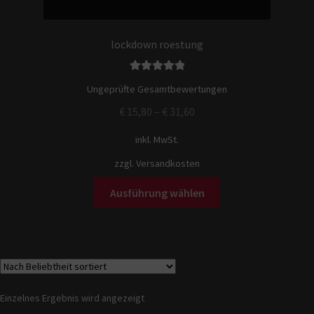
lockdown roestung
Bewertet mit
Ungeprüfte Gesamtbewertungen
5.00
von 5
€
15,80
–
€
31,60
inkl. MwSt.
zzgl.
Versandkosten
Ausführung wählen
Einzelnes Ergebnis wird angezeigt