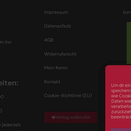
Impressum
kon
Datenschutz
AGB
m Inn
Widerrufsrecht
Mein Konto
iten:
Kontakt
Um dir ei
speichern
wie Cooki
Cookie-Richtlinie (EU)
00
Daten wie
verarbeit
0
zurückzie
beeinträc
Vertrag widerrufen
 jederzeit
Dienste verw