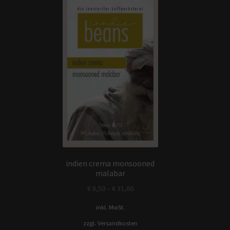
indien crema monsooned
malabar
€
8,50
–
€
31,60
inkl. MwSt.
zzgl.
Versandkosten