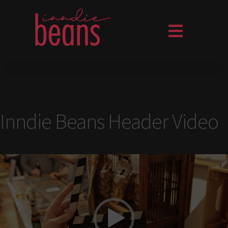
Inndie Beans Header Video
Video-
Player