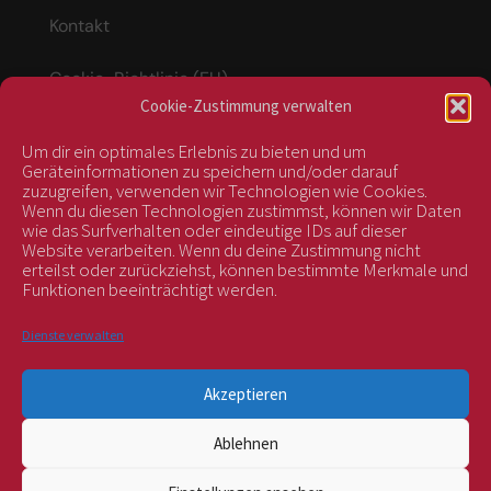
Kontakt
Cookie-Richtlinie (EU)
Cookie-Zustimmung verwalten
Um dir ein optimales Erlebnis zu bieten und um
Vertrag widerrufen
Geräteinformationen zu speichern und/oder darauf
zuzugreifen, verwenden wir Technologien wie Cookies.
Wenn du diesen Technologien zustimmst, können wir Daten
wie das Surfverhalten oder eindeutige IDs auf dieser
kontrolliert durch:
Website verarbeiten. Wenn du deine Zustimmung nicht
erteilst oder zurückziehst, können bestimmte Merkmale und
Funktionen beeinträchtigt werden.
Dienste verwalten
Akzeptieren
Ablehnen
BIOS Nr. AT-BIO-401