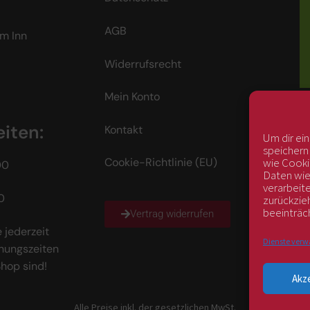
AGB
m Inn
Widerrufsrecht
Mein Konto
iten:
Kontakt
Um dir ei
speichern
wie Cooki
Cookie-Richtlinie (EU)
00
Daten wie
verarbeit
0
zurückzie
beeinträc
Vertrag widerrufen
 jederzeit
Dienste verw
nungszeiten
Shop sind!
Akz
Alle Preise inkl. der gesetzlichen MwSt.