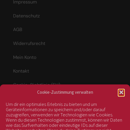
Impressum
Datenschutz
AGB
Widerrufsrecht
Mein Konto
Kontakt
Cookie-Richtlinie (EU)
Cookie-Zustimmung verwalten
Um dir ein optimales Erlebnis zu bieten und um
Vertrag widerrufen
Geräteinformationen zu speichern und/oder darauf
zuzugreifen, verwenden wir Technologien wie Cookies.
Wenn du diesen Technologien zustimmst, können wir Daten
wie das Surfverhalten oder eindeutige IDs auf dieser
kontrolliert durch: