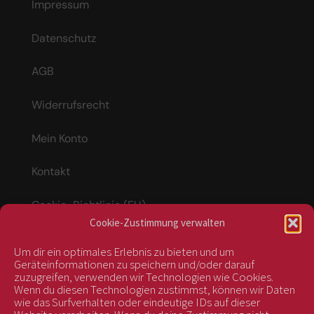
Impressum
Datenschutz
AGB
Widerrufsrecht
Mein Konto
Kontakt
Cookie-Richtlinie (EU)
Cookie-Zustimmung verwalten
Um dir ein optimales Erlebnis zu bieten und um
Vertrag widerrufen
Geräteinformationen zu speichern und/oder darauf
zuzugreifen, verwenden wir Technologien wie Cookies.
Wenn du diesen Technologien zustimmst, können wir Daten
wie das Surfverhalten oder eindeutige IDs auf dieser
kontrolliert durch: