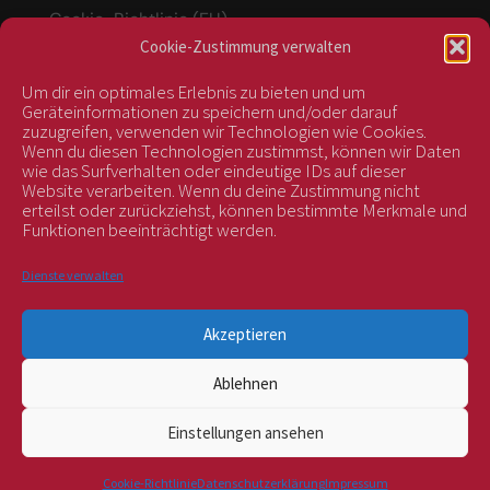
Cookie-Richtlinie (EU)
Cookie-Zustimmung verwalten
Um dir ein optimales Erlebnis zu bieten und um
Vertrag widerrufen
Geräteinformationen zu speichern und/oder darauf
zuzugreifen, verwenden wir Technologien wie Cookies.
Wenn du diesen Technologien zustimmst, können wir Daten
wie das Surfverhalten oder eindeutige IDs auf dieser
kontrolliert durch:
Website verarbeiten. Wenn du deine Zustimmung nicht
erteilst oder zurückziehst, können bestimmte Merkmale und
Funktionen beeinträchtigt werden.
Dienste verwalten
Akzeptieren
Ablehnen
BIOS Nr. AT-BIO-401
Einstellungen ansehen
Alle Preise inkl. der gesetzlichen MwSt.
Cookie-Richtlinie
Datenschutzerklärung
Impressum