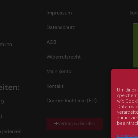
Impressum
kon
Datenschutz
AGB
m Inn
Widerrufsrecht
Mein Konto
iten:
Kontakt
Um dir ei
speichern
wie Cooki
Cookie-Richtlinie (EU)
00
Daten wie
verarbeit
0
zurückzie
beeinträc
Vertrag widerrufen
 jederzeit
Dienste verw