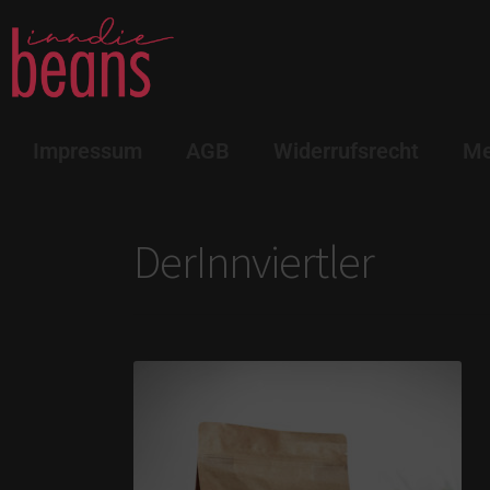
Impressum
AGB
Widerrufsrecht
Me
DerInnviertler