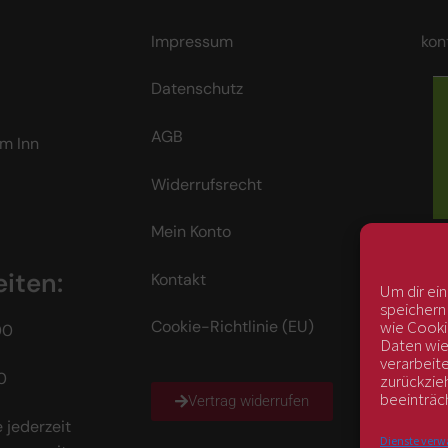
Impressum
kon
Datenschutz
AGB
m Inn
Widerrufsrecht
Mein Konto
iten:
Kontakt
Um dir ei
speichern
wie Cooki
Cookie-Richtlinie (EU)
00
Daten wie
verarbeit
0
zurückzie
beeinträc
Vertrag widerrufen
 jederzeit
Dienste verw