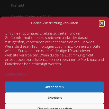
Kontakt
Cookie-Richtlinie (EU)
Cookie-Zustimmung verwalten
Um dir ein optimales Erlebnis zu bieten und um
Vertrag widerrufen
Geräteinformationen zu speichern und/oder darauf
zuzugreifen, verwenden wir Technologien wie Cookies.
Wenn du diesen Technologien zustimmst, können wir Daten
wie das Surfverhalten oder eindeutige IDs auf dieser
kontrolliert durch:
Website verarbeiten. Wenn du deine Zustimmung nicht
erteilst oder zurückziehst, können bestimmte Merkmale und
Funktionen beeinträchtigt werden.
Dienste verwalten
Akzeptieren
Ablehnen
BIOS Nr. AT-BIO-401
Einstellungen ansehen