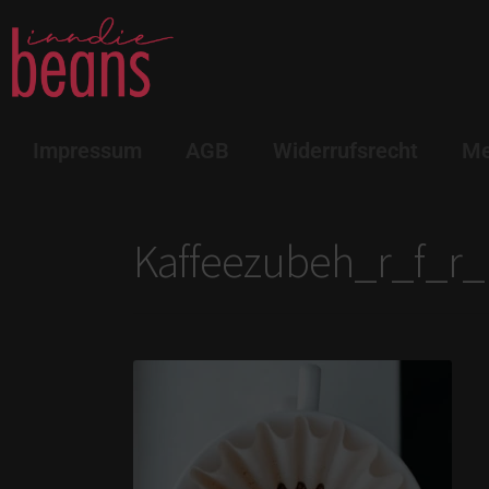
Impressum
AGB
Widerrufsrecht
Me
Kaffeezubeh_r_f_r_F