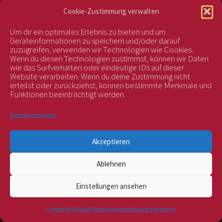
Cookie-Zustimmung verwalten
Um dir ein optimales Erlebnis zu bieten und um
Vertrag widerrufen
Geräteinformationen zu speichern und/oder darauf
zuzugreifen, verwenden wir Technologien wie Cookies.
Wenn du diesen Technologien zustimmst, können wir Daten
wie das Surfverhalten oder eindeutige IDs auf dieser
kontrolliert durch:
Website verarbeiten. Wenn du deine Zustimmung nicht
erteilst oder zurückziehst, können bestimmte Merkmale und
Funktionen beeinträchtigt werden.
Dienste verwalten
Akzeptieren
Ablehnen
BIOS Nr. AT-BIO-401
Einstellungen ansehen
Alle Preise inkl. der gesetzlichen MwSt.
Cookie-Richtlinie
Datenschutzerklärung
Impressum