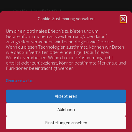
Cookie-Richtlinie (EU)
Cookie-Zustimmung verwalten
Um dir ein optimales Erlebnis zu bieten und um
Vertrag widerrufen
Geräteinformationen zu speichern und/oder darauf
zuzugreifen, verwenden wir Technologien wie Cookies.
Wenn du diesen Technologien zustimmst, können wir Daten
wie das Surfverhalten oder eindeutige IDs auf dieser
kontrolliert durch:
Website verarbeiten. Wenn du deine Zustimmung nicht
erteilst oder zurückziehst, können bestimmte Merkmale und
Funktionen beeinträchtigt werden.
Dienste verwalten
Akzeptieren
Ablehnen
BIOS Nr. AT-BIO-401
Einstellungen ansehen