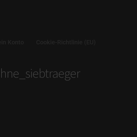
in Konto
Cookie-Richtlinie (EU)
hne_siebtraeger