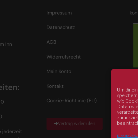
Impressum
kon
Datenschutz
AGB
m Inn
Widerrufsrecht
Mein Konto
iten:
Kontakt
Um dir ei
speichern
wie Cooki
Cookie-Richtlinie (EU)
00
Daten wie
verarbeit
0
zurückzie
beeinträc
Vertrag widerrufen
 jederzeit
Dienste verw