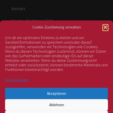
Kontakt
Cookie-Richtlinie (EU)
Cookie-Zustimmung verwalten
Um dir ein optimales Erlebnis zu bieten und um
Vertrag widerrufen
Geräteinformationen zu speichern und/oder darauf
zuzugreifen, verwenden wir Technologien wie Cookies.
Wenn du diesen Technologien zustimmst, können wir Daten
wie das Surfverhalten oder eindeutige IDs auf dieser
kontrolliert durch:
Website verarbeiten. Wenn du deine Zustimmung nicht
erteilst oder zurückziehst, können bestimmte Merkmale und
Funktionen beeinträchtigt werden.
Dienste verwalten
Akzeptieren
Ablehnen
BIOS Nr. AT-BIO-401